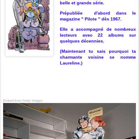
belle et grande série.
Prépubliée d'abord dans le
magazine " Pilote " dès 1967.
Elle a accompagné de nombreux
lecteurs avec 22 albums sur
quelques décennies.
(Maintenant tu sais pourquoi ta
charmante voisine se nomme
Laureline.)
Embed from Getty Images